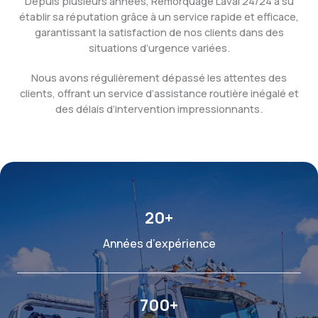
Depuis plusieurs années, Remorquage Laval 24/24 a su
établir sa réputation grâce à un service rapide et efficace,
garantissant la satisfaction de nos clients dans des
situations d’urgence variées.
Nous avons régulièrement dépassé les attentes des
clients, offrant un service d’assistance routière inégalé et
des délais d’intervention impressionnants.
20
+
Années d’expérience
700
+